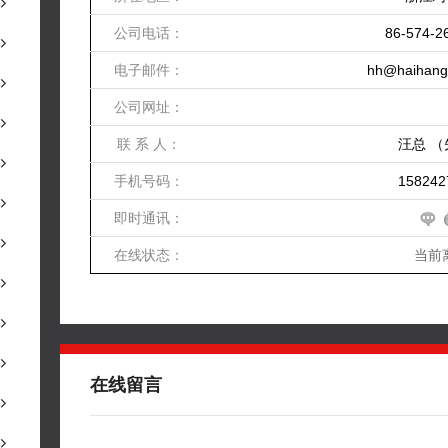
公司电话：
86-574-2
电子邮件：
hh@haihang
公司网址：
联 系 人：
汪总 
手机号码：
158242
即时通讯：
在线状态：
当前
在线留言