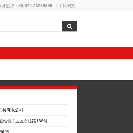
服务热线：
86-574-26268659
手机浏览
工具有限公司
道临俞工业区石柱路188号
宁波市