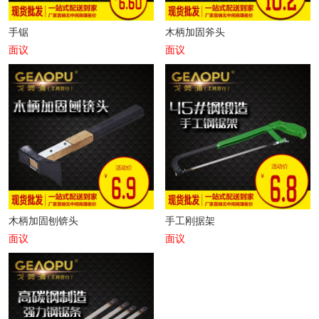
手锯
木柄加固斧头
面议
面议
木柄加固刨锛头
手工刚据架
面议
面议