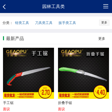
园林工具类
网
分类：
钳类工具
刀具类工具
扳手类工具
更多
剪刀类工具
螺丝刀类工具
测量类工具
站
公
仪器仪表类工具
焊接切割类工具
最新产品
更多
首
司
供
胶枪·胶棒·胶水类工具
切割类工具
手动工具
气动工具类
电动工具类
钻头类
页
介
应
新
磨具磨料类
园林工具类
敲击类
绍
产
闻
联
电工类工具
插座开关·照明类
其它类
品
中
系
公
心
方
司
手工锯
折叠手锯
式
相
面议
面议