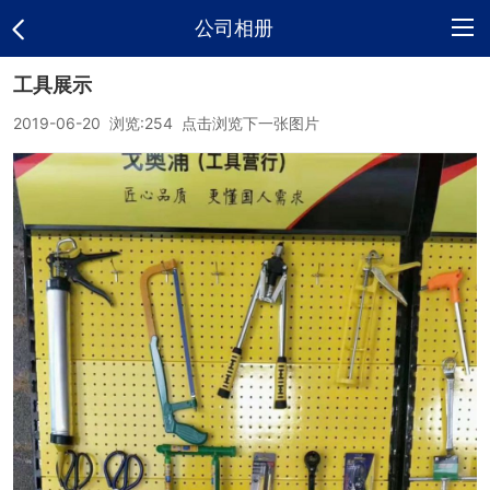
公司相册
工具展示
网
2019-06-20 浏览:
254
点击浏览下一张图片
站
公
首
司
供
页
介
应
新
绍
产
闻
联
品
中
系
公
心
方
司
式
相