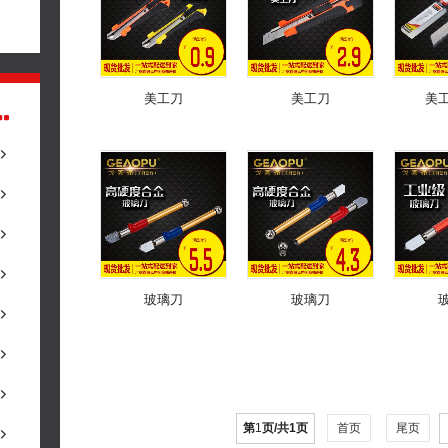
美工刀
美工刀
美
玻璃刀
玻璃刀
第
1
页/共
1
页
首页
尾页